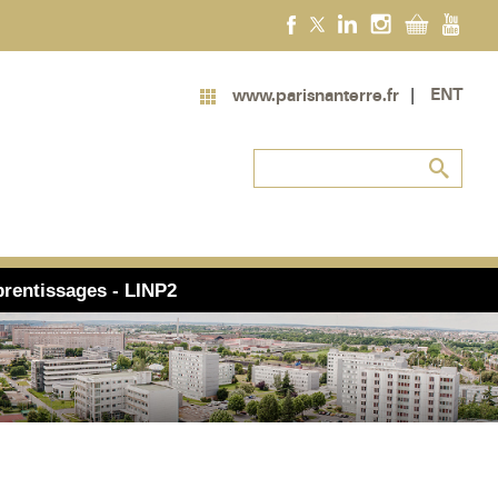
ENT
www.parisnanterre.fr
prentissages - LINP2