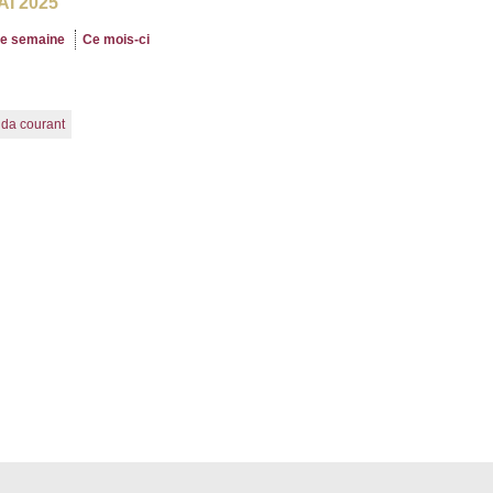
AI 2025
te semaine
Ce mois-ci
nda courant